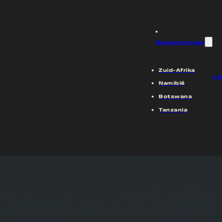
oment naar Now Now
Bestemmingen
Zuid-Afrika
In
Namibië
Botswana
Tanzania