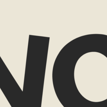
compleet nieuw begin, maar een
s. Een naam die beter past bij hoe ik
 voor het onverwachte.
er wilde, maar nog niet precies wat
elpen me door dat proces heen. Ze
n de kern in woorden en beelden die
tstaan.