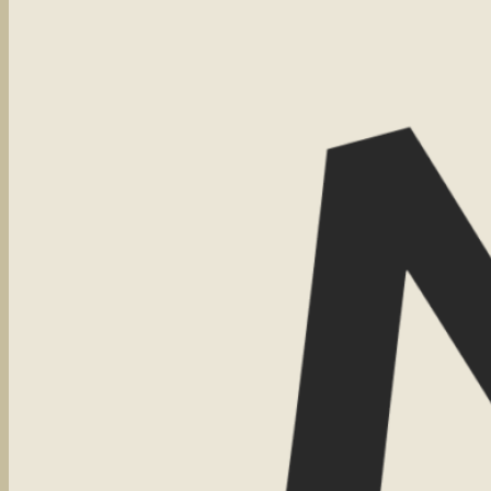
Now Now is geen breuk met wat was. Het is geen 
natuurlijke stap in de richting die al langer voelbaar wa
werk. Rustig. Zorgvuldig. Met oog voor detail en ruimte
Het was geen recht pad. Ik wist vooral wat ik niet me
daarvoor in de plaats moest komen.
Goud & Kobalt
hi
stelden de juiste vragen, luisterden scherp, en vinge
meteen goed voelden. Alsof het er altijd al was.
De naam Now Now is bedacht. Maar de visie erachter is on
Laag voor laag. In stilte. In vertrouwen.