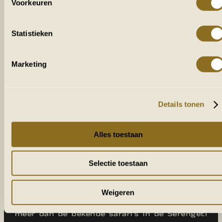
Voorkeuren
Statistieken
Marketing
Details tonen
Alles toestaan
VEEL MEER DAN SAFARI ALLEEN
Selectie toestaan
TANZANIA
Weigeren
Een individuele rondreis door Tanzania is veel
meer dan de bekende safari's in de Serengeti