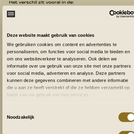
Het verschil zit vooral in de:
concentratie van wildlife
kleur en sfeer van het landschap
Deze website maakt gebruik van cookies
waterstand in de Okavango Delta
We gebruiken cookies om content en advertenties te
toegankelijkheid van sommige gebieden
personaliseren, om functies voor social media te bieden en
om ons websiteverkeer te analyseren. Ook delen we
De beste reistijd Namibië en Botswana is dus ge
informatie over uw gebruik van onze site met onze partners
simpele ja of nee vraag. Het is een afweging tuss
voor social media, adverteren en analyse. Deze partners
safari intensiteit en landschapsbeleving.
kunnen deze gegevens combineren met andere informatie
die u aan ze heeft verstrekt of die ze hebben verzameld op
Het droge seizoen: mei tot
basis van uw gebruik van hun services.
oktober
Toestemmingsselectie
Dit is de populairste periode voor een rondreis do
Noodzakelijk
Namibië
en
Botswana
. Tegelijkertijd is het ook 
drukste periode.