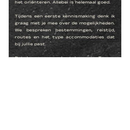
het oriënteren. Allebei is helemaal goed.
Tijdens een eerste kennismaking denk ik
graag met je mee over de mogelijkheden.
We bespreken bestemmingen, reistijd,
routes en het type accommodaties dat
bij jullie past.
Dat kan gewoon kosteloos via Teams.
Vind je het leuker om elkaar persoonlijk
te ontmoeten? Dan kom ik ook graag bij
je thuis voor een uitgebreide presentatie
met kaarten, voorbeelden en verhalen uit
eigen ervaring. Voor een thuispresentatie
vraag ik een bijdrage van €75. Boek je
daarna een reis bij Now Now? Dan
verreken ik dit bedrag gewoon met de
reissom.