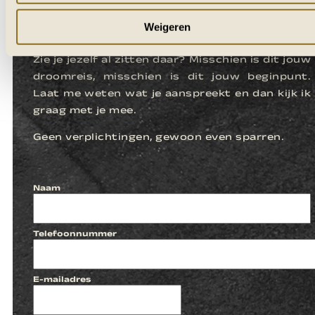
LATEN WE
KENNISMAKEN
Weigeren
Zie je jezelf al zitten daar? Misschien is dit jouw
droomreis, misschien is dit jouw beginpunt.
Laat me weten wat je aanspreekt en dan kijk ik
graag met je mee.
Geen verplichtingen, gewoon even sparren.
Naam
Telefoonnummer
E-mailadres