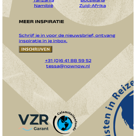
Tanzania
Botswana
Namibië
Zuid-Afrika
MEER INSPIRATIE
Schrijf je in voor de nieuwsbrief, ontvang
inspiratie in je inbox.
INSCHRIJVEN
+31 (0)6 41 88 59 52
tessa@nownow.nl