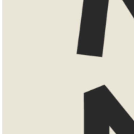
Vind je het leuker om elkaar persoonlijk
te ontmoeten? Dan kom ik ook graag bij
je thuis voor een uitgebreide presentatie
met kaarten, voorbeelden en verhalen uit
eigen ervaring. Voor een thuispresentatie
vraag ik een bijdrage van €75. Boek je
daarna een reis bij Now Now? Dan
verreken ik dit bedrag gewoon met de
reissom.
Laat hier je gegevens achter, dan neem ik
contact met je op om een moment af te
stemmen.
Naam
Telefoonnummer