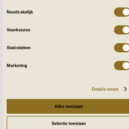
Toestemmingsselectie
Noodzakelijk
VOOR IEDEREEN
DIE VAN AFRIKA HOUDT
Voorkeuren
Ontvang af en toe reisverhalen, tips en
inspiratie uit zuidelijk Afrika.
Statistieken
Marketing
Naam
E-mailadres
Details tonen
VERZENDEN
Alles toestaan
Selectie toestaan