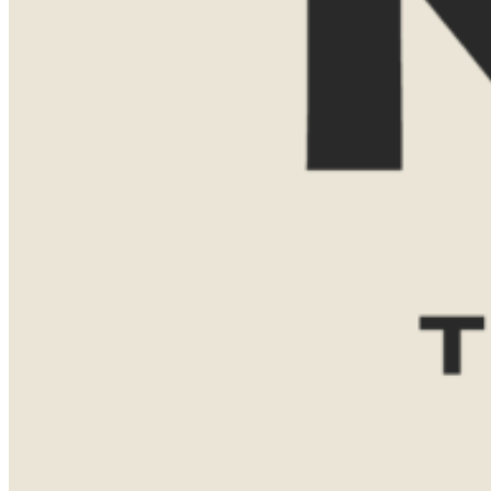
E-mailadres
Reisgezelschap
Reisduur
Favoriete bestemming(en)
Zuid-
Tanzania
Namibië
Afrika
Botswana
Bericht