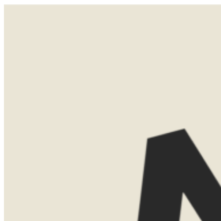
In oktober 2024 een mooie rondreis gemaakt door Zuid Afrika georganiseerd door Tessa. Onze bijzondere
persoonlijke wensen kon ze moeiteloos inpassen door haar goede lokale contacten en het was fijn dat ze
altijd bereikbaar was indien nodig. En die lodges op zulke prachtige plekken. Het was heerlijk en goed.
LATEN WE
KENNISMAKEN
Misschien weet je al precies waar je
naartoe wilt. Misschien ben je nog aan
het oriënteren. Allebei is helemaal goed.
Tijdens een eerste kennismaking denk ik
graag met je mee over de mogelijkheden.
We bespreken bestemmingen, reistijd,
routes en het type accommodaties dat
bij jullie past.
Dat kan gewoon kosteloos via Teams.