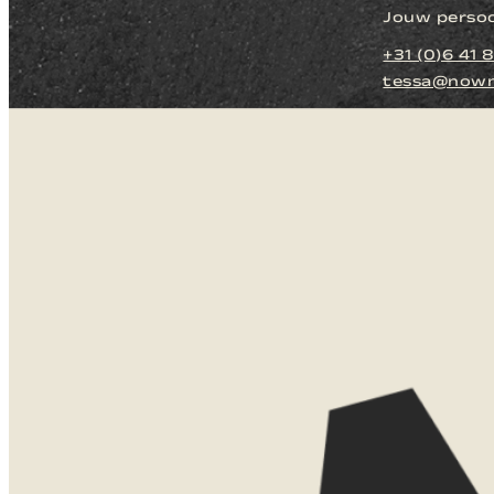
Jouw persoon
+31 (0)6 41 
tessa@nown
LATEN WE
KENNISMAKEN
Zie je jezelf al zitten daar? Misschi
misschien is dit jouw beginpunt. Laat 