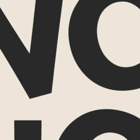
en.
Wat spreekt j
lijke travel planner
88 59 52
ow.nl