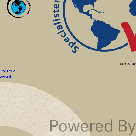
NowNow
8 59 52
w.nl