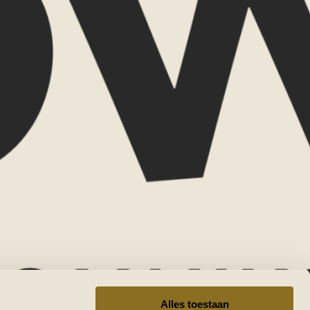
Telefoonnummer
hap
Reisduur
estemming(en)
d-Afrika
Tanzania
Namibië
tswana
VERZENDEN
Alles toestaan