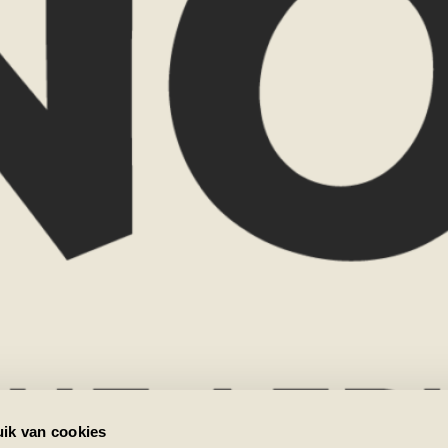
Naam
rtoe wilt. Misschien ben je
aal goed.
E-mailadres
k graag met je mee over de
Reisgezelsc
gen, reistijd, routes en
st.
nd je het leuker om elkaar
Favoriete b
ok graag bij je thuis voor
n, voorbeelden en verhalen
Zui
tatie vraag ik een bijdrage
w Now? Dan verreken ik dit
Bo
Bericht
m ik contact met je op om
ik van cookies