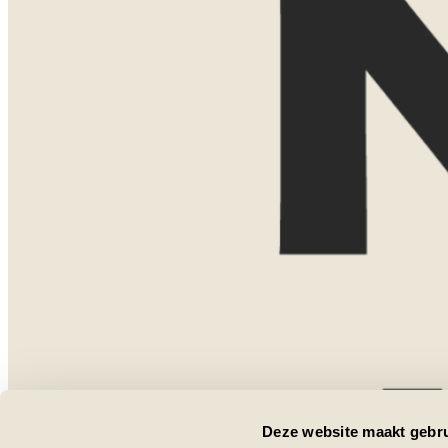
KENNISMAKEN
Misschien weet je al precies waar je naa
nog aan het oriënteren. Allebei is helem
Tijdens een eerste kennismaking denk i
mogelijkheden. We bespreken bestemmin
het type accommodaties dat bij jullie pa
Dat kan gewoon kosteloos via Teams. Vi
persoonlijk te ontmoeten? Dan kom ik o
een uitgebreide presentatie met kaarte
uit eigen ervaring. Voor een thuispresen
van €75. Boek je daarna een reis bij No
bedrag gewoon met de reissom.
Laat hier je gegevens achter, dan nee
Deze website maakt gebru
een moment af te stemmen.