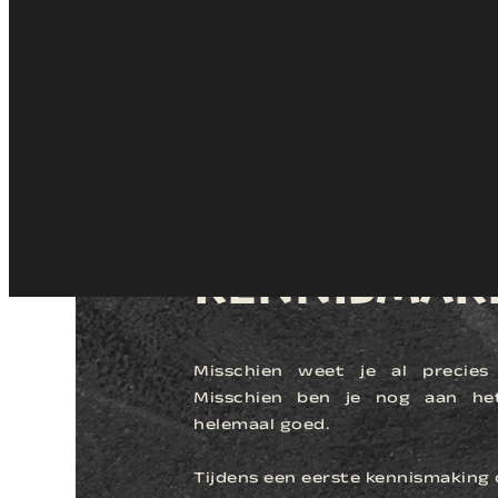
In de zomer van 2023 in contact gekomen met Tessa. Hadden zelf al een idee van een reis naar Namibië die w
Zuid Afrika. Tessa had goed geluisterd naar wat we wilden en kwam met een prachtig reisvoorstel. Zo links en 
Hoogtepunten van onze reis waren zeker de locatie Spitzkoppen en wij hebben boven de Sossusvlei een ballon
Alle locaties waren mooi zoals we gehoopt hadden. Wegen in Namibië zijn van mindere kwaliteit, lees wasbo
Laatste dagen in Zuid Afrika geweest met als hoogtepunten de locatie van Arnion Nature Retreat en Robertso
Samengevat een fantastische reis om op terug te kijken. Tessa bevelen wij zeker aan voor een onvergetelijke r
LATEN WE
KENNISMAK
Misschien weet je al precies
Misschien ben je nog aan het 
helemaal goed.
Tijdens een eerste kennismaking 