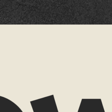
Telefoonnummer
hap
Reisperiode
tie
Reisduur