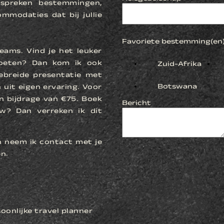
spreken bestemmingen,
ommodaties dat bij jullie
Favoriete bestemming(en
eams. Vind je het leuker
moeten? Dan kom ik ook
Zuid-Afrika
gebreide presentatie met
Botswana
 uit eigen ervaring. Voor
n bijdrage van €75. Boek
Bericht
w? Dan verreken ik dit
n neem ik contact met je
n.
oonlijke travel planner