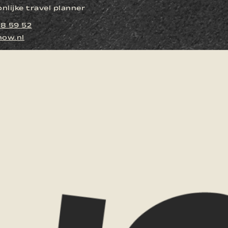
lijke travel planner
88 59 52
ow.nl
Naam
E-mailadres
Reisgezelsc
en is dit jouw droomreis,
Budgetindica
me weten wat je aanspreekt