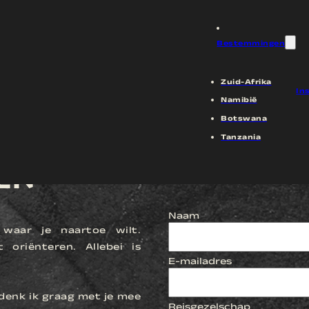
ij in coronatijd zouden maken maar werd geannuleerd. Tessa verteld wat we wilden waarna zij voor ons aan de s
rechts bijgesteld wat tot een mooi voorstel resulteerde. Het fijne van Tessa is dat ze ons heeft bijgestaan en 
vaart gemaakt. Aan te bevelen!
rd gehalte, maar we hadden een goede 4×4 auto gehuurd! Is ook echt nodig.
n. Fantastisch! Ook hier weer mooie locatie gevonden door Tessa.
Bestemmingen
eis naar Namibië of Zuid Afrika.
Zuid-Afrika
In
Namibië
Botswana
Tanzania
EN
Naam
 waar je naartoe wilt.
oriënteren. Allebei is
E-mailadres
denk ik graag met je mee
Reisgezelschap