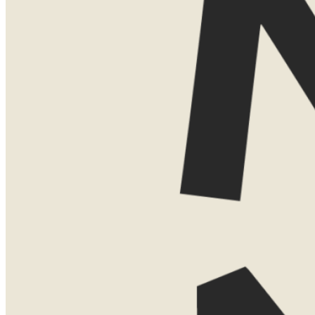
en dan kijk ik graag met je mee.
Geen verplichtingen, gewoon even sparr
TESSA
Jouw persoon
+31 (0)6 41 
tessa@nown
LATEN WE