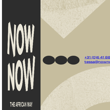
+31 (0)6 41 8
tessa@nowno