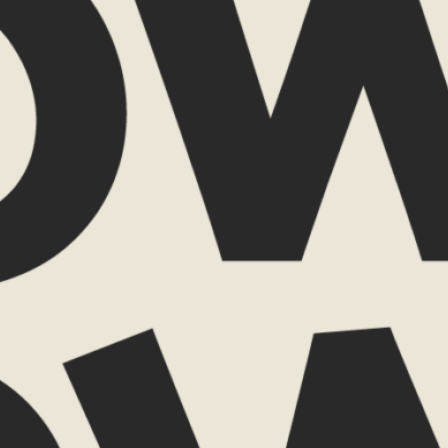
e aan in deze reis?
VERZENDEN