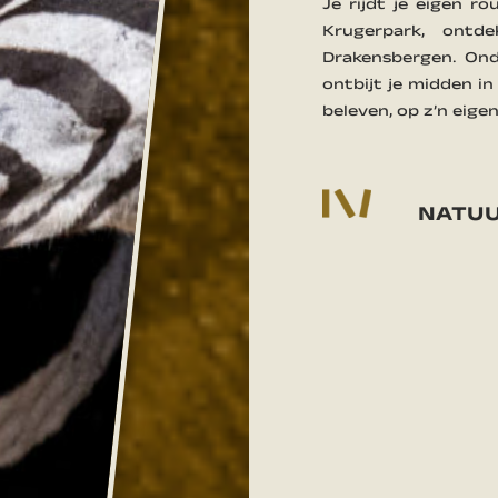
Je rijdt je eigen r
Krugerpark, ont
Drakensbergen. Ond
ontbijt je midden in
beleven, op z’n eige
NATU