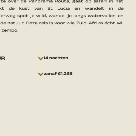
oute over de Panorama Route, gaat op safari in het
dekt de kust van St Lucia en wandelt in de
erweg spot je wild, wandel je langs watervallen en
 de natuur. Deze reis is voor wie Zuid-Afrika écht wil
n tempo.
UR
14 nachten
vanaf €1.265