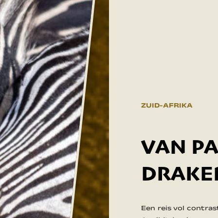
ZUID-AFRIKA
VAN P
DRAKE
Een reis vol contras