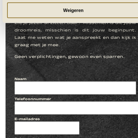
LATEN WE
KENNISMAKEN
Weigeren
Zie je jezelf al zitten daar? Misschien is dit jouw
droomreis, misschien is dit jouw beginpunt.
Laat me weten wat je aanspreekt en dan kijk ik
graag met je mee.
Geen verplichtingen, gewoon even sparren.
Naam
Telefoonnummer
E-mailadres