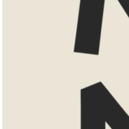
Vind je het leuker om elkaar persoonlijk
te ontmoeten? Dan kom ik ook graag bij
je thuis voor een uitgebreide presentatie
met kaarten, voorbeelden en verhalen uit
eigen ervaring. Voor een thuispresentatie
vraag ik een bijdrage van €75. Boek je
daarna een reis bij Now Now? Dan
verreken ik dit bedrag gewoon met de
reissom.
Laat hier je gegevens achter, dan neem ik
contact met je op om een moment af te
stemmen.
Naam
Telefoonnummer
E-mailadres