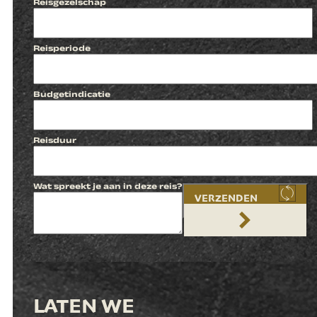
Reisgezelschap
Reisperiode
Budgetindicatie
Reisduur
Wat spreekt je aan in deze reis?
VERZENDEN
LATEN WE