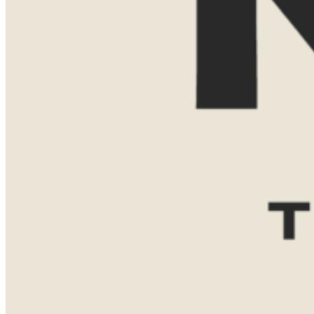
Reisgezelschap
Reisduur
Favoriete bestemming(en)
Zuid-
Tanzania
Namibië
Afrika
Botswana
Bericht
VERZENDEN