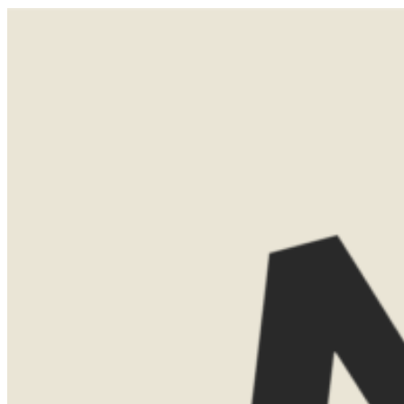
Scheur met een quad door een uitgestrekte woestijn vol witte zandduinen vlakbij Kaapstad. Geschikt voor
beginners én waaghalzen.
LATEN WE
KENNISMAKEN
Misschien weet je al precies waar je
naartoe wilt. Misschien ben je nog aan
het oriënteren. Allebei is helemaal goed.
Tijdens een eerste kennismaking denk ik
graag met je mee over de mogelijkheden.
We bespreken bestemmingen, reistijd,
routes en het type accommodaties dat
bij jullie past.
Dat kan gewoon kosteloos via Teams.