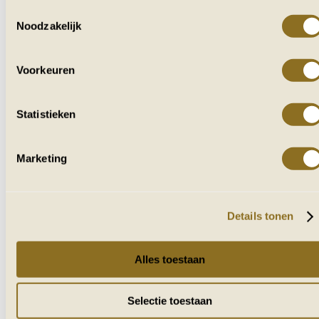
Toestemmingsselectie
Noodzakelijk
VOOR IEDEREEN
DIE VAN AFRIKA HOUDT
Voorkeuren
Ontvang af en toe reisverhalen, tips en
inspiratie uit zuidelijk Afrika.
Statistieken
Naam
Marketing
E-mailadres
VERZENDEN
Details tonen
Alles toestaan
Selectie toestaan