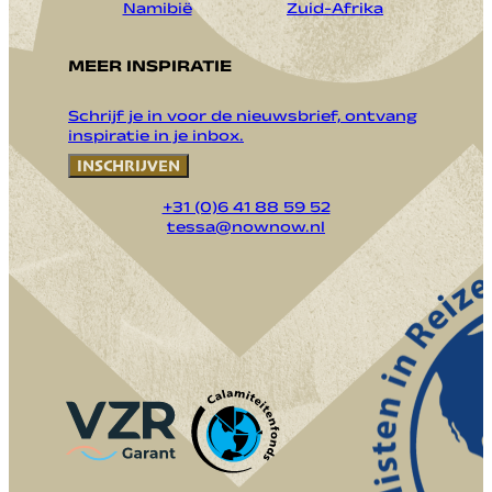
Namibië
Zuid-Afrika
MEER INSPIRATIE
Schrijf je in voor de nieuwsbrief, ontvang
inspiratie in je inbox.
INSCHRIJVEN
+31 (0)6 41 88 59 52
tessa@nownow.nl