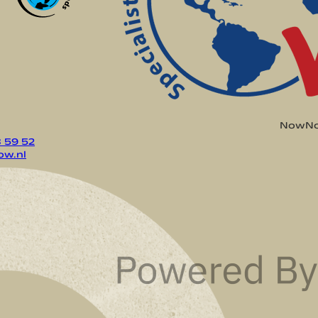
NowNow
8 59 52
w.nl