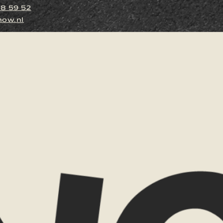
88 59 52
ow.nl
Naam
E-mailadres
Reisgezelsc
en is dit jouw droomreis,
Budgetindica
me weten wat je aanspreekt