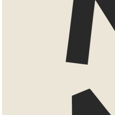
Geen verplichtingen, gewoon even sparr
TESSA
Jouw persoon
+31 (0)6 41 
tessa@nown
LATEN WE
KENNISMAKEN