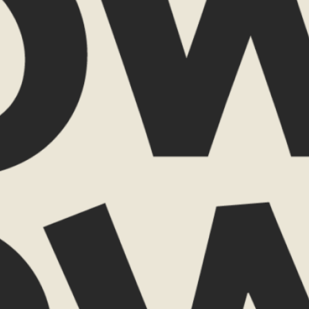
e aan in deze reis?
VERZENDEN