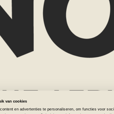
Naam
rtoe wilt. Misschien ben je
aal goed.
E-mailadres
k graag met je mee over de
Reisgezelsc
gen, reistijd, routes en
st.
nd je het leuker om elkaar
Favoriete b
ok graag bij je thuis voor
n, voorbeelden en verhalen
Zui
tatie vraag ik een bijdrage
w Now? Dan verreken ik dit
Bo
Bericht
m ik contact met je op om
ik van cookies
ontent en advertenties te personaliseren, om functies voor soci