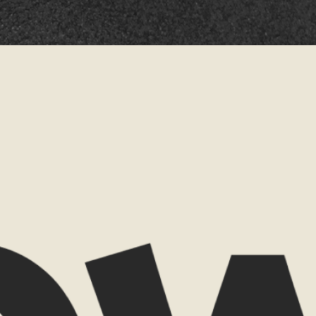
Telefoonnummer
hap
Reisperiode
tie
Reisduur