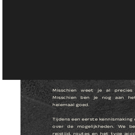
Zweef boven Tafelberg, de Atlantische kust en Camps Bay. Vanuit de lucht zie je Kaapstad zoals je het nog no
LATEN WE
KENNISMAK
Misschien weet je al precies
Misschien ben je nog aan het 
helemaal goed.
Tijdens een eerste kennismaking 
over de mogelijkheden. We be
reistijd, routes en het type acc