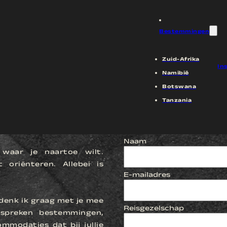
oit zag, van oceaan tot berg tot stad. Een kort avontuur, maar eentje om kippenvel van te krijgen en nooit meer
Bestemmingen
Zuid-Afrika
In
Namibië
Botswana
Tanzania
EN
Naam
 waar je naartoe wilt.
oriënteren. Allebei is
E-mailadres
denk ik graag met je mee
Reisgezelschap
spreken bestemmingen,
ommodaties dat bij jullie