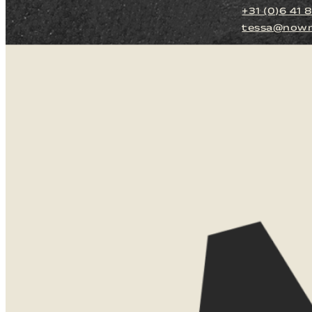
+31 (0)6 41 
tessa@nown
LATEN WE
KENNISMAKEN
Zie je jezelf al zitten daar? Misschi
misschien is dit jouw beginpunt. Laat 
en dan kijk ik graag met je mee.