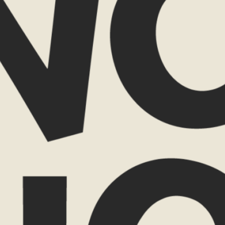
en.
Wat spreekt j
lijke travel planner
88 59 52
ow.nl