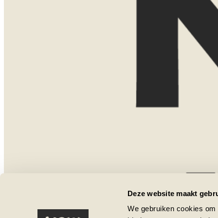
Misschien weet je al precies waar je naa
nog aan het oriënteren. Allebei is helem
Tijdens een eerste kennismaking denk i
mogelijkheden. We bespreken bestemmin
het type accommodaties dat bij jullie pa
Dat kan gewoon kosteloos via Teams. Vi
persoonlijk te ontmoeten? Dan kom ik o
een uitgebreide presentatie met kaarte
uit eigen ervaring. Voor een thuispresen
van €75. Boek je daarna een reis bij No
bedrag gewoon met de reissom.
Laat hier je gegevens achter, dan nee
Deze website maakt gebru
een moment af te stemmen.
We gebruiken cookies om c