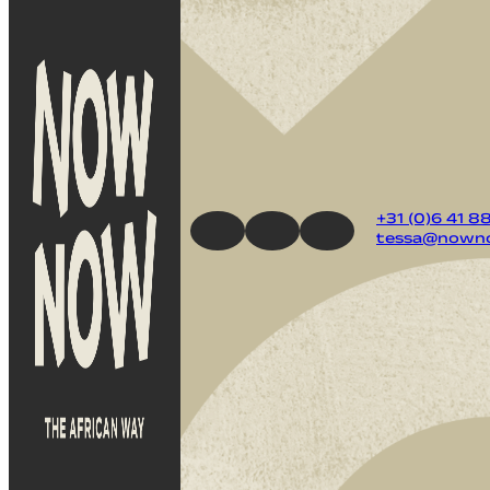
+31 (0)6 41 8
tessa@nowno