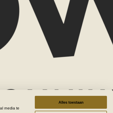
Telefoonnummer
hap
Reisduur
estemming(en)
d-Afrika
Tanzania
Namibië
tswana
VERZENDEN
Alles toestaan
al media te