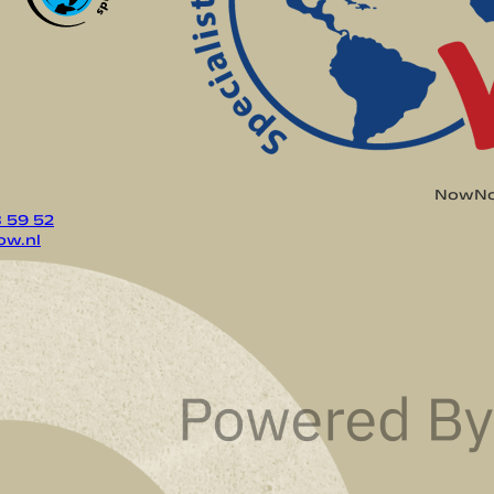
NowNow
8 59 52
w.nl