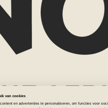
Naam
rtoe wilt. Misschien ben je
aal goed.
E-mailadres
k graag met je mee over de
Reisgezelsc
gen, reistijd, routes en
st.
nd je het leuker om elkaar
Favoriete b
ok graag bij je thuis voor
n, voorbeelden en verhalen
Zui
tatie vraag ik een bijdrage
w Now? Dan verreken ik dit
Bo
Bericht
m ik contact met je op om
ik van cookies
ontent en advertenties te personaliseren, om functies voor soci