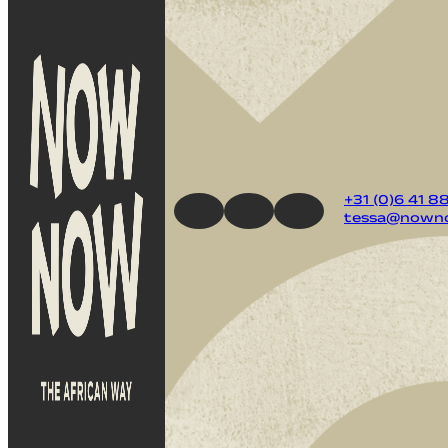
+31 (0)6 41 8
tessa@nowno