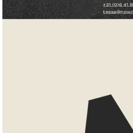
+31 (0)6 41 
tessa@nown
LATEN WE
KENNISMAKEN
Zie je jezelf al zitten daar? Misschi
misschien is dit jouw beginpunt. Laat 
en dan kijk ik graag met je mee.