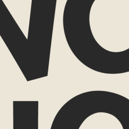
en.
Wat spreekt j
lijke travel planner
88 59 52
ow.nl