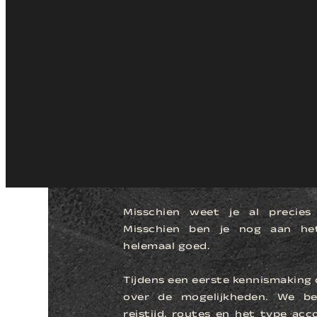
Daal af in een weelderige kloof via een glazen lift, wandel langs watervallen en hangbruggen, en bewonder h
LATEN WE
KENNISMAK
Misschien weet je al precies
Misschien ben je nog aan het 
helemaal goed.
Tijdens een eerste kennismaking 
over de mogelijkheden. We be
reistijd, routes en het type acc