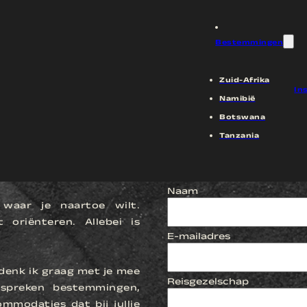
et regenwoud van de Panorama Route van héél dichtbij. Een verrassende mix van natuur, avontuur en uitzichtpun
Bestemmingen
Zuid-Afrika
In
Namibië
Botswana
Tanzania
EN
Naam
 waar je naartoe wilt.
oriënteren. Allebei is
E-mailadres
denk ik graag met je mee
Reisgezelschap
spreken bestemmingen,
ommodaties dat bij jullie