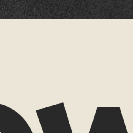
Telefoonnummer
hap
Reisperiode
tie
Reisduur