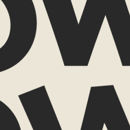
e aan in deze reis?
VERZENDEN