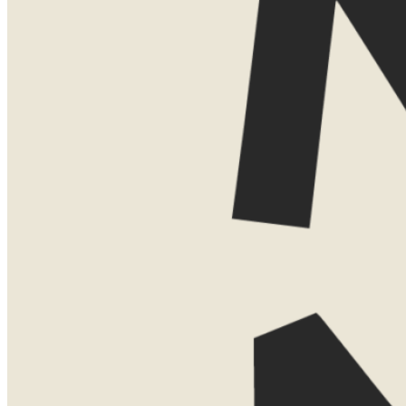
Geen verplichtingen, gewoon even sparr
TESSA
Jouw persoon
+31 (0)6 41 
tessa@nown
LATEN WE
KENNISMAKEN