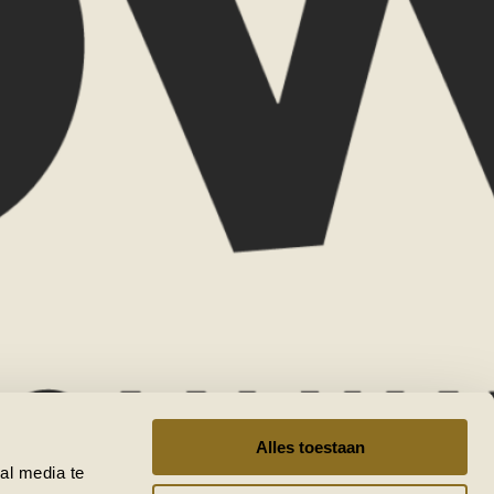
Telefoonnummer
hap
Reisduur
estemming(en)
d-Afrika
Tanzania
Namibië
tswana
VERZENDEN
Alles toestaan
al media te