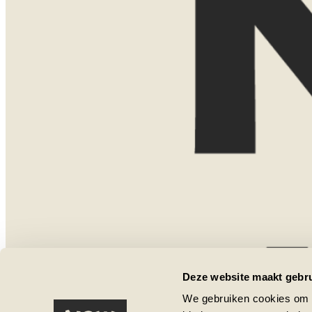
Misschien weet je al precies waar je naa
nog aan het oriënteren. Allebei is helem
Tijdens een eerste kennismaking denk i
mogelijkheden. We bespreken bestemmin
het type accommodaties dat bij jullie pa
Dat kan gewoon kosteloos via Teams. Vi
persoonlijk te ontmoeten? Dan kom ik o
een uitgebreide presentatie met kaarte
uit eigen ervaring. Voor een thuispresen
van €75. Boek je daarna een reis bij No
bedrag gewoon met de reissom.
Laat hier je gegevens achter, dan nee
Deze website maakt gebru
een moment af te stemmen.
We gebruiken cookies om c