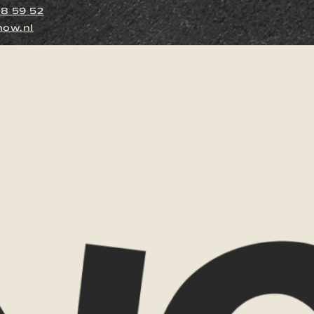
88 59 52
ow.nl
Naam
E-mailadres
Reisgezelsc
en is dit jouw droomreis,
Budgetindica
me weten wat je aanspreekt