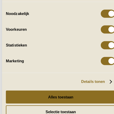
Toestemmingsselectie
Noodzakelijk
VOOR IEDEREEN
DIE VAN AFRIKA HOUDT
Voorkeuren
Ontvang af en toe reisverhalen, tips en
inspiratie uit zuidelijk Afrika.
Statistieken
Marketing
Naam
E-mailadres
Details tonen
VERZENDEN
Alles toestaan
Selectie toestaan