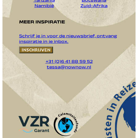
Tanzania
Botswana
Namibië
Zuid-Afrika
MEER INSPIRATIE
Schrijf je in voor de nieuwsbrief, ontvang
inspiratie in je inbox.
INSCHRIJVEN
+31 (0)6 41 88 59 52
tessa@nownow.nl