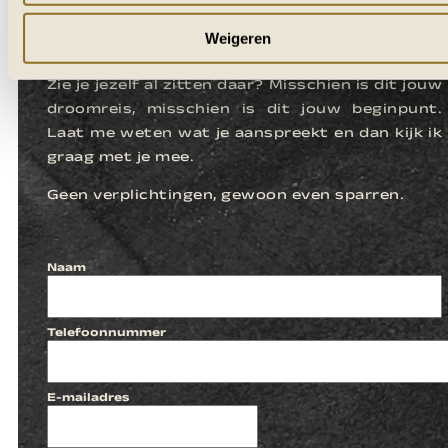
LATEN WE
KENNISMAKEN
Weigeren
Zie je jezelf al zitten daar? Misschien is dit jouw
droomreis, misschien is dit jouw beginpunt.
Laat me weten wat je aanspreekt en dan kijk ik
graag met je mee.
Geen verplichtingen, gewoon even sparren.
Naam
Telefoonnummer
E-mailadres