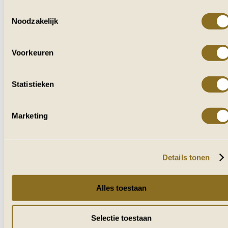
Toestemmingsselectie
Noodzakelijk
VOOR IEDEREEN
DIE VAN AFRIKA HOUDT
Voorkeuren
Ontvang af en toe reisverhalen, tips en
inspiratie uit zuidelijk Afrika.
Statistieken
Marketing
Naam
E-mailadres
Details tonen
VERZENDEN
Alles toestaan
Selectie toestaan