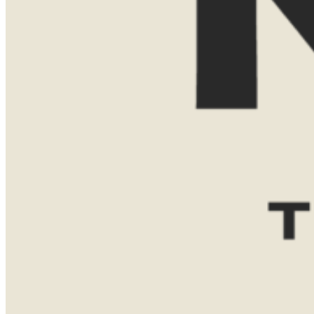
E-mailadres
Reisgezelschap
Reisduur
Favoriete bestemming(en)
Zuid-
Tanzania
Namibië
Afrika
Botswana
Bericht