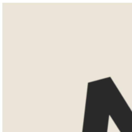
Ja. Je kunt me altijd bereiken via WhatsApp, telefoon of mail. Ik ben niet letterlijk 24/7 wakker, maar
reageer altijd zo snel mogelijk. En ik werk met lokale partners die ook kunnen bijspringen als het nodig is.
Jij staat er dus nooit alleen voor.
LATEN WE
KENNISMAKEN
Misschien weet je al precies waar je
naartoe wilt. Misschien ben je nog aan
het oriënteren. Allebei is helemaal goed.
Tijdens een eerste kennismaking denk ik
graag met je mee over de mogelijkheden.
We bespreken bestemmingen, reistijd,
routes en het type accommodaties dat
bij jullie past.
Dat kan gewoon kosteloos via Teams.