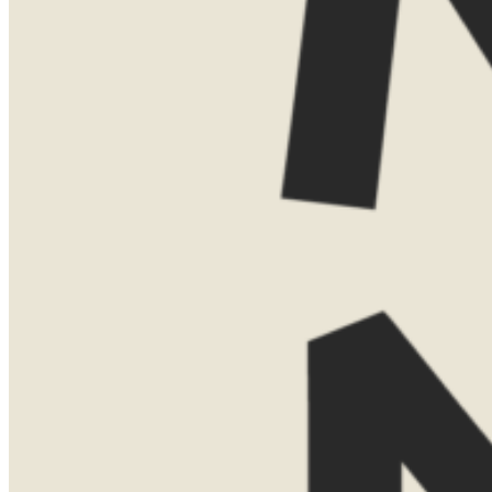
Vind je het leuker om elkaar persoonlijk
te ontmoeten? Dan kom ik ook graag bij
je thuis voor een uitgebreide presentatie
met kaarten, voorbeelden en verhalen uit
eigen ervaring. Voor een thuispresentatie
vraag ik een bijdrage van €75. Boek je
daarna een reis bij Now Now? Dan
verreken ik dit bedrag gewoon met de
reissom.
Laat hier je gegevens achter, dan neem ik
contact met je op om een moment af te
stemmen.
Naam
Telefoonnummer