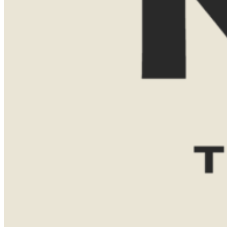
E-mailadres
Reisgezelschap
Reisduur
Favoriete bestemming(en)
Zuid-
Tanzania
Namibië
Afrika
Botswana
Bericht