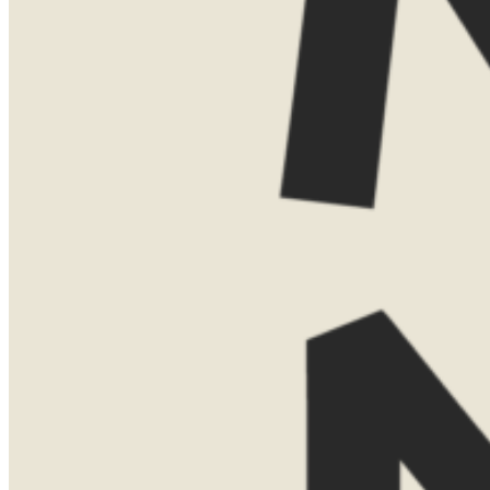
Vind je het leuker om elkaar persoonlijk
te ontmoeten? Dan kom ik ook graag bij
je thuis voor een uitgebreide presentatie
met kaarten, voorbeelden en verhalen uit
eigen ervaring. Voor een thuispresentatie
vraag ik een bijdrage van €75. Boek je
daarna een reis bij Now Now? Dan
verreken ik dit bedrag gewoon met de
reissom.
Laat hier je gegevens achter, dan neem ik
contact met je op om een moment af te
stemmen.
Naam
Telefoonnummer