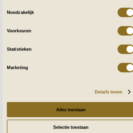
Toestemmingsselectie
Noodzakelijk
VOOR IEDEREEN
DIE VAN AFRIKA HOUDT
Voorkeuren
Ontvang af en toe reisverhalen, tips en
inspiratie uit zuidelijk Afrika.
Statistieken
Marketing
Naam
E-mailadres
Details tonen
VERZENDEN
Alles toestaan
Selectie toestaan