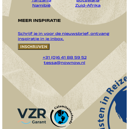
Tanzania
Botswana
Namibië
Zuid-Afrika
MEER INSPIRATIE
Schrijf je in voor de nieuwsbrief, ontvang
inspiratie in je inbox.
INSCHRIJVEN
+31 (0)6 41 88 59 52
tessa@nownow.nl