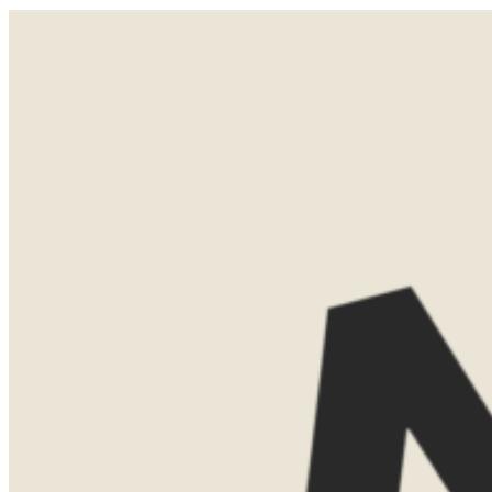
Sta nog één keer vroeg op voor je laatste safari. Na het ontbijt word je teruggebracht naar Johannesburg. Je
kunt ervoor kiezen om een avondvlucht te nemen of een extra nacht bij de luchthaven te boeken. De reis zit
erop. Maar leeft nog wel even door.
LATEN WE
KENNISMAKEN
Misschien weet je al precies waar je
naartoe wilt. Misschien ben je nog aan
het oriënteren. Allebei is helemaal goed.
Tijdens een eerste kennismaking denk ik
graag met je mee over de mogelijkheden.
We bespreken bestemmingen, reistijd,
routes en het type accommodaties dat
bij jullie past.
Dat kan gewoon kosteloos via Teams.