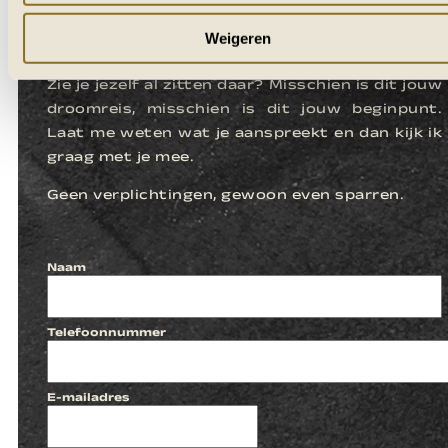
LATEN WE
KENNISMAKEN
Weigeren
Zie je jezelf al zitten daar? Misschien is dit jouw
droomreis, misschien is dit jouw beginpunt.
Laat me weten wat je aanspreekt en dan kijk ik
graag met je mee.
Geen verplichtingen, gewoon even sparren.
Naam
Telefoonnummer
E-mailadres