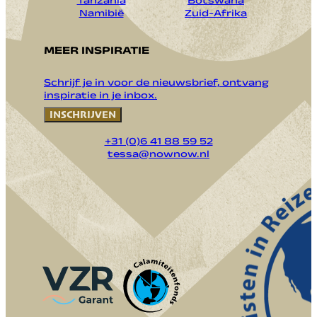
Tanzania
Botswana
Namibië
Zuid-Afrika
MEER INSPIRATIE
Schrijf je in voor de nieuwsbrief, ontvang
inspiratie in je inbox.
INSCHRIJVEN
+31 (0)6 41 88 59 52
tessa@nownow.nl