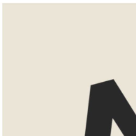
Een nieuwe dag, een nieuwe route door het park. Je volgt zandpaden, rijdt rustig en stopt waar je iets
moois ziet. Wil je upgraden naar een privéreservaat? Dan ga je vandaag twee keer op safari met een gids die
de bush als zijn broekzak kent.
LATEN WE
KENNISMAKEN
Misschien weet je al precies waar je
naartoe wilt. Misschien ben je nog aan
het oriënteren. Allebei is helemaal goed.
Tijdens een eerste kennismaking denk ik
graag met je mee over de mogelijkheden.
We bespreken bestemmingen, reistijd,
routes en het type accommodaties dat
bij jullie past.
Dat kan gewoon kosteloos via Teams.