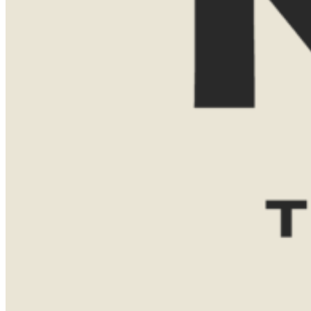
E-mailadres
Reisgezelschap
Reisduur
Favoriete bestemming(en)
Zuid-
Tanzania
Namibië
Afrika
Botswana
Bericht