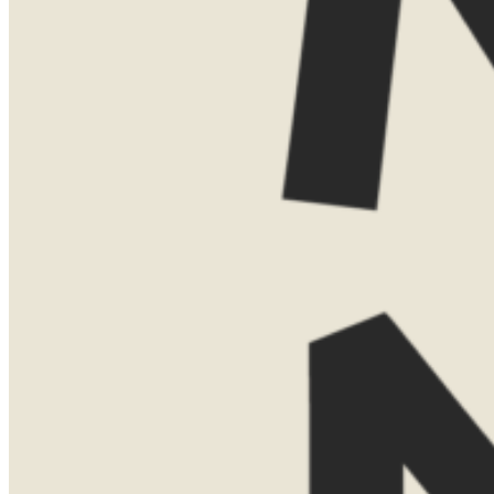
Vind je het leuker om elkaar persoonlijk
te ontmoeten? Dan kom ik ook graag bij
je thuis voor een uitgebreide presentatie
met kaarten, voorbeelden en verhalen uit
eigen ervaring. Voor een thuispresentatie
vraag ik een bijdrage van €75. Boek je
daarna een reis bij Now Now? Dan
verreken ik dit bedrag gewoon met de
reissom.
Laat hier je gegevens achter, dan neem ik
contact met je op om een moment af te
stemmen.
Naam
Telefoonnummer