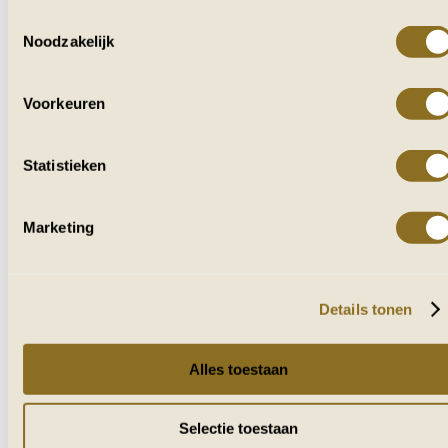
Toestemmingsselectie
Noodzakelijk
VOOR IEDEREEN
DIE VAN AFRIKA HOUDT
Voorkeuren
Ontvang af en toe reisverhalen, tips en
inspiratie uit zuidelijk Afrika.
Statistieken
Marketing
Naam
E-mailadres
Details tonen
VERZENDEN
Alles toestaan
Selectie toestaan