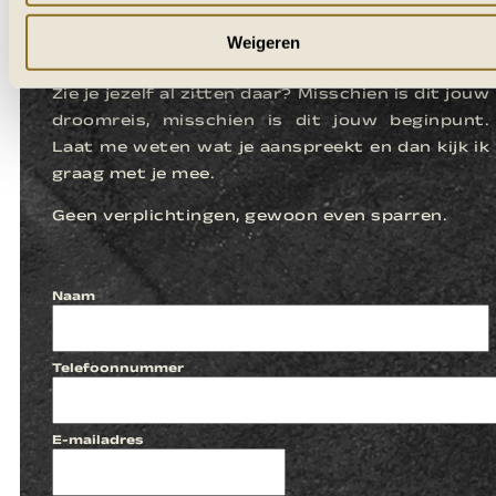
LATEN WE
KENNISMAKEN
Weigeren
Zie je jezelf al zitten daar? Misschien is dit jouw
droomreis, misschien is dit jouw beginpunt.
Laat me weten wat je aanspreekt en dan kijk ik
graag met je mee.
Geen verplichtingen, gewoon even sparren.
Naam
Telefoonnummer
E-mailadres