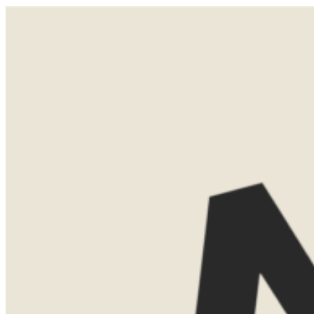
Vandaag en morgen volg je het ritme van de bush: opstaan voor zonsopgang, safari, ontbijten, relaxen. In
de middag volgt de tweede safari van de dag. Tussendoor geniet je van High Tea op het dek, een goed boek
of een dutje op je veranda. Alles is verzorgd, alles klopt.
LATEN WE
KENNISMAKEN
Misschien weet je al precies waar je
naartoe wilt. Misschien ben je nog aan
het oriënteren. Allebei is helemaal goed.
Tijdens een eerste kennismaking denk ik
graag met je mee over de mogelijkheden.
We bespreken bestemmingen, reistijd,
routes en het type accommodaties dat
bij jullie past.
Dat kan gewoon kosteloos via Teams.