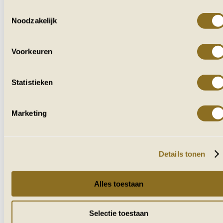
Toestemmingsselectie
Noodzakelijk
VOOR IEDEREEN
DIE VAN AFRIKA HOUDT
Voorkeuren
Ontvang af en toe reisverhalen, tips en
inspiratie uit zuidelijk Afrika.
Statistieken
Marketing
Naam
E-mailadres
Details tonen
VERZENDEN
Alles toestaan
Selectie toestaan