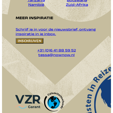
Tanzania
Botswana
Namibië
Zuid-Afrika
MEER INSPIRATIE
Schrijf je in voor de nieuwsbrief, ontvang
inspiratie in je inbox.
INSCHRIJVEN
+31 (0)6 41 88 59 52
tessa@nownow.nl