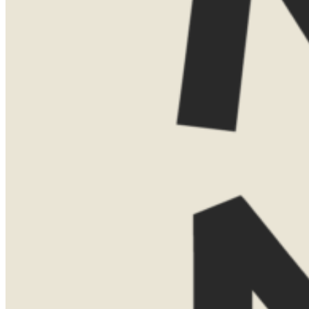
Vind je het leuker om elkaar persoonlijk
te ontmoeten? Dan kom ik ook graag bij
je thuis voor een uitgebreide presentatie
met kaarten, voorbeelden en verhalen uit
eigen ervaring. Voor een thuispresentatie
vraag ik een bijdrage van €75. Boek je
daarna een reis bij Now Now? Dan
verreken ik dit bedrag gewoon met de
reissom.
Laat hier je gegevens achter, dan neem ik
contact met je op om een moment af te
stemmen.
Naam
Telefoonnummer