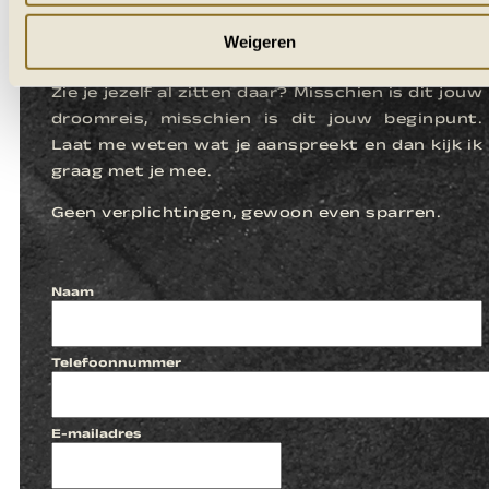
LATEN WE
KENNISMAKEN
Weigeren
Zie je jezelf al zitten daar? Misschien is dit jouw
droomreis, misschien is dit jouw beginpunt.
Laat me weten wat je aanspreekt en dan kijk ik
graag met je mee.
Geen verplichtingen, gewoon even sparren.
Naam
Telefoonnummer
E-mailadres