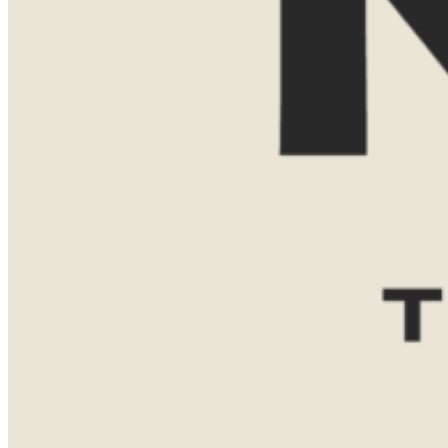
E-mailadres
Reisgezelschap
Reisduur
Favoriete bestemming(en)
Zuid-
Tanzania
Namibië
Afrika
Botswana
Bericht