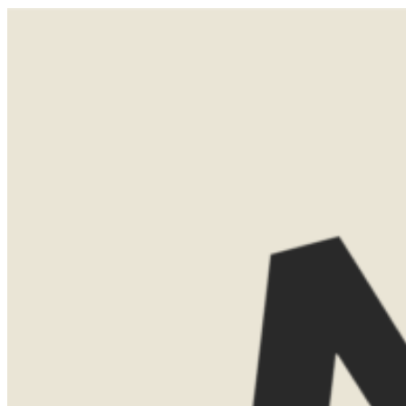
Na het ontbijt reis je verder naar een privéreservaat. Een exclusief gebied grenzend aan het Krugerpark. Na
de lunch is het tijd voor je eerste safari met een ranger. In een open Jeep, met een sundowner op een mooie
plek. ’s Avonds wacht een sfeervol diner onder de sterren.
Het enige wat je niet mag missen in Afrika, is de
zonsondergang.
LATEN WE
KENNISMAKEN
Misschien weet je al precies waar je
naartoe wilt. Misschien ben je nog aan
het oriënteren. Allebei is helemaal goed.
Tijdens een eerste kennismaking denk ik
graag met je mee over de mogelijkheden.
We bespreken bestemmingen, reistijd,
routes en het type accommodaties dat
bij jullie past.