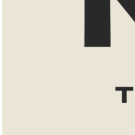
E-mailadres
Reisgezelschap
Reisduur
Favoriete bestemming(en)
Zuid-
Tanzania
Namibië
Afrika
Botswana
Bericht