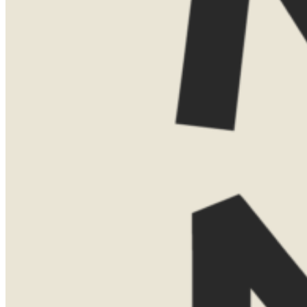
Dat kan gewoon kosteloos via Teams.
Vind je het leuker om elkaar persoonlijk
te ontmoeten? Dan kom ik ook graag bij
je thuis voor een uitgebreide presentatie
met kaarten, voorbeelden en verhalen uit
eigen ervaring. Voor een thuispresentatie
vraag ik een bijdrage van €75. Boek je
daarna een reis bij Now Now? Dan
verreken ik dit bedrag gewoon met de
reissom.
Laat hier je gegevens achter, dan neem ik
contact met je op om een moment af te
stemmen.
Naam
Telefoonnummer