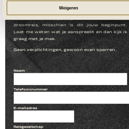
KENNISMAKEN
Weigeren
Zie je jezelf al zitten daar? Misschien is dit jouw
droomreis, misschien is dit jouw beginpunt.
Laat me weten wat je aanspreekt en dan kijk ik
graag met je mee.
Geen verplichtingen, gewoon even sparren.
Naam
Telefoonnummer
E-mailadres
Reisgezelschap