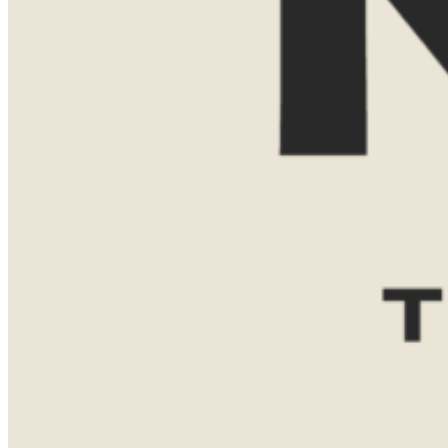
Reisgezelschap
Reisduur
Favoriete bestemming(en)
Zuid-
Tanzania
Namibië
Afrika
Botswana
Bericht
VERZENDEN