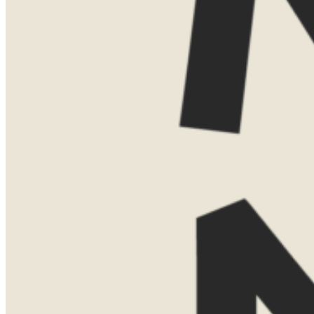
te ontmoeten? Dan kom ik ook graag bij
je thuis voor een uitgebreide presentatie
met kaarten, voorbeelden en verhalen uit
eigen ervaring. Voor een thuispresentatie
vraag ik een bijdrage van €75. Boek je
daarna een reis bij Now Now? Dan
verreken ik dit bedrag gewoon met de
reissom.
Laat hier je gegevens achter, dan neem ik
contact met je op om een moment af te
stemmen.
Naam
Telefoonnummer
E-mailadres