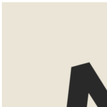
Niks hoeft vandaag. Kijk naar de vogels, lees een boek of plan een dagje aan de kust.
LATEN WE
KENNISMAKEN
Misschien weet je al precies waar je
naartoe wilt. Misschien ben je nog aan
het oriënteren. Allebei is helemaal goed.
Tijdens een eerste kennismaking denk ik
graag met je mee over de mogelijkheden.
We bespreken bestemmingen, reistijd,
routes en het type accommodaties dat
bij jullie past.
Dat kan gewoon kosteloos via Teams.
Vind je het leuker om elkaar persoonlijk