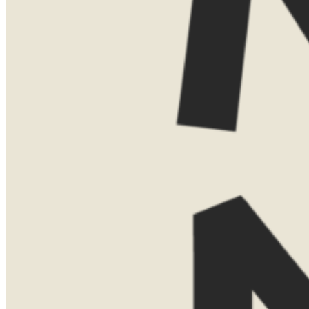
Vind je het leuker om elkaar persoonlijk
te ontmoeten? Dan kom ik ook graag bij
je thuis voor een uitgebreide presentatie
met kaarten, voorbeelden en verhalen uit
eigen ervaring. Voor een thuispresentatie
vraag ik een bijdrage van €75. Boek je
daarna een reis bij Now Now? Dan
verreken ik dit bedrag gewoon met de
reissom.
Laat hier je gegevens achter, dan neem ik
contact met je op om een moment af te
stemmen.
Naam
Telefoonnummer