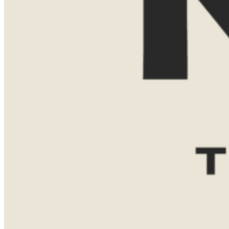
E-mailadres
Reisgezelschap
Reisduur
Favoriete bestemming(en)
Zuid-
Tanzania
Namibië
Afrika
Botswana
Bericht