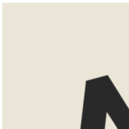
Je laat de bush achter je en rijdt richting Stellenbosch. Het landschap verandert weer en wordt groener en
zachter. Je komt aan tussen de wijngaarden, waar het tempo opnieuw vertraagt en alles draait om genieten
van het leven.
LATEN WE
KENNISMAKEN
Misschien weet je al precies waar je
naartoe wilt. Misschien ben je nog aan
het oriënteren. Allebei is helemaal goed.
Tijdens een eerste kennismaking denk ik
graag met je mee over de mogelijkheden.
We bespreken bestemmingen, reistijd,
routes en het type accommodaties dat
bij jullie past.
Dat kan gewoon kosteloos via Teams.