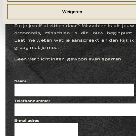
LATEN WE
KENNISMAKEN
Weigeren
Zie je jezelf al zitten daar? Misschien is dit jouw
droomreis, misschien is dit jouw beginpunt.
Laat me weten wat je aanspreekt en dan kijk ik
graag met je mee.
Geen verplichtingen, gewoon even sparren.
Naam
Telefoonnummer
E-mailadres