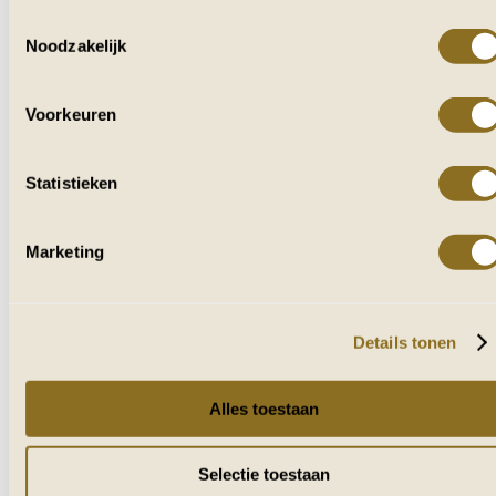
Toestemmingsselectie
Noodzakelijk
VOOR IEDEREEN
DIE VAN AFRIKA HOUDT
Voorkeuren
Ontvang af en toe reisverhalen, tips en
inspiratie uit zuidelijk Afrika.
Statistieken
Marketing
Naam
E-mailadres
Details tonen
VERZENDEN
Alles toestaan
Selectie toestaan