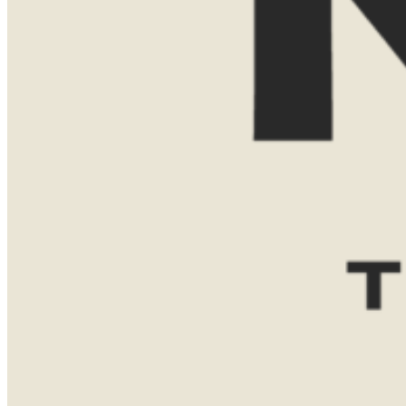
Reisgezelschap
Reisduur
Favoriete bestemming(en)
Zuid-
Tanzania
Namibië
Afrika
Botswana
Bericht
VERZENDEN