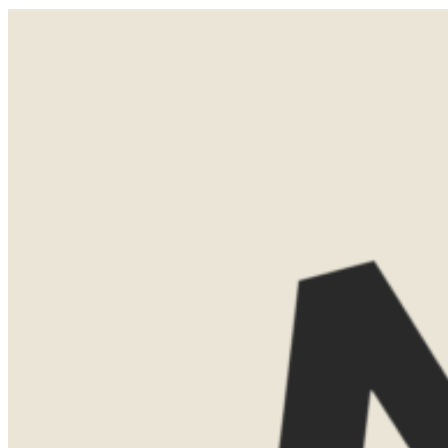
Je rijdt de bergen uit en komt aan tussen de wijngaarden. Franschhoek is stijlvol en relaxed. Je slaapt op
loopafstand van fijne restaurants. Proef de wijn en het heerlijke eten. Of doe waar je zelf zin in hebt.
LATEN WE
KENNISMAKEN
Misschien weet je al precies waar je
naartoe wilt. Misschien ben je nog aan
het oriënteren. Allebei is helemaal goed.
Tijdens een eerste kennismaking denk ik
graag met je mee over de mogelijkheden.
We bespreken bestemmingen, reistijd,
routes en het type accommodaties dat
bij jullie past.
Dat kan gewoon kosteloos via Teams.