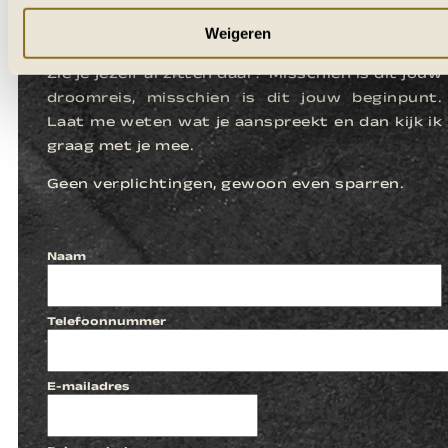
LATEN WE
KENNISMAKEN
Weigeren
Zie je jezelf al zitten daar? Misschien is dit jouw
droomreis, misschien is dit jouw beginpunt.
Laat me weten wat je aanspreekt en dan kijk ik
graag met je mee.
Geen verplichtingen, gewoon even sparren.
Naam
Telefoonnummer
E-mailadres