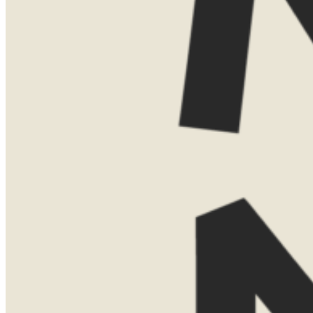
Vind je het leuker om elkaar persoonlijk
te ontmoeten? Dan kom ik ook graag bij
je thuis voor een uitgebreide presentatie
met kaarten, voorbeelden en verhalen uit
eigen ervaring. Voor een thuispresentatie
vraag ik een bijdrage van €75. Boek je
daarna een reis bij Now Now? Dan
verreken ik dit bedrag gewoon met de
reissom.
Laat hier je gegevens achter, dan neem ik
contact met je op om een moment af te
stemmen.
Naam
Telefoonnummer
E-mailadres