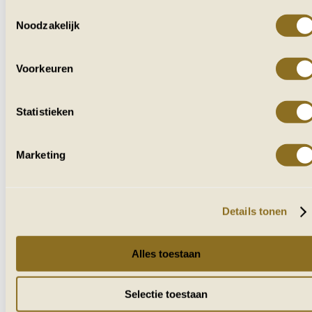
Toestemmingsselectie
Noodzakelijk
VOOR IEDEREEN
DIE VAN AFRIKA HOUDT
Voorkeuren
Ontvang af en toe reisverhalen, tips en
inspiratie uit zuidelijk Afrika.
Statistieken
Naam
Marketing
E-mailadres
VERZENDEN
Details tonen
Alles toestaan
Selectie toestaan