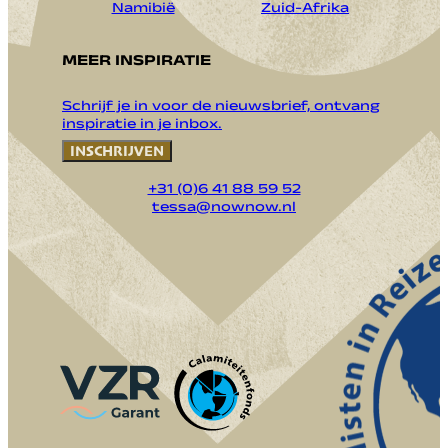
Namibië
Zuid-Afrika
MEER INSPIRATIE
Schrijf je in voor de nieuwsbrief, ontvang
inspiratie in je inbox.
INSCHRIJVEN
+31 (0)6 41 88 59 52
tessa@nownow.nl