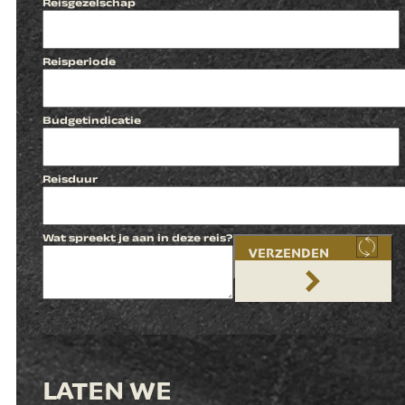
Reisgezelschap
Reisperiode
Budgetindicatie
Reisduur
Wat spreekt je aan in deze reis?
VERZENDEN
LATEN WE