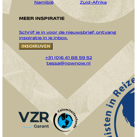
Namibië
Zuid-Afrika
MEER INSPIRATIE
Schrijf je in voor de nieuwsbrief, ontvang
inspiratie in je inbox.
INSCHRIJVEN
+31 (0)6 41 88 59 52
tessa@nownow.nl