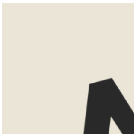
Een vrije dag. Wandel naar een waterval, fiets een berg op of lees een boek op de veranda. Alles is goed.
Hier hoef je niks.
LATEN WE
KENNISMAKEN
Misschien weet je al precies waar je
naartoe wilt. Misschien ben je nog aan
het oriënteren. Allebei is helemaal goed.
Tijdens een eerste kennismaking denk ik
graag met je mee over de mogelijkheden.
We bespreken bestemmingen, reistijd,
routes en het type accommodaties dat
bij jullie past.
Dat kan gewoon kosteloos via Teams.