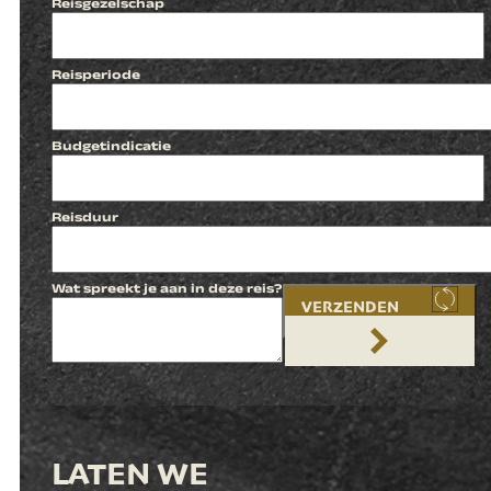
Reisgezelschap
Reisperiode
Budgetindicatie
Reisduur
Wat spreekt je aan in deze reis?
VERZENDEN
LATEN WE