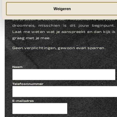
LATEN WE
KENNISMAKEN
Weigeren
Zie je jezelf al zitten daar? Misschien is dit jouw
droomreis, misschien is dit jouw beginpunt.
Laat me weten wat je aanspreekt en dan kijk ik
graag met je mee.
Geen verplichtingen, gewoon even sparren.
Naam
Telefoonnummer
E-mailadres