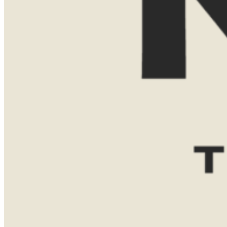
Reisgezelschap
Reisduur
Favoriete bestemming(en)
Zuid-
Tanzania
Namibië
Afrika
Botswana
Bericht
VERZENDEN