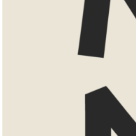
Vind je het leuker om elkaar persoonlijk
te ontmoeten? Dan kom ik ook graag bij
je thuis voor een uitgebreide presentatie
met kaarten, voorbeelden en verhalen uit
eigen ervaring. Voor een thuispresentatie
vraag ik een bijdrage van €75. Boek je
daarna een reis bij Now Now? Dan
verreken ik dit bedrag gewoon met de
reissom.
Laat hier je gegevens achter, dan neem ik
contact met je op om een moment af te
stemmen.
Naam
Telefoonnummer
E-mailadres