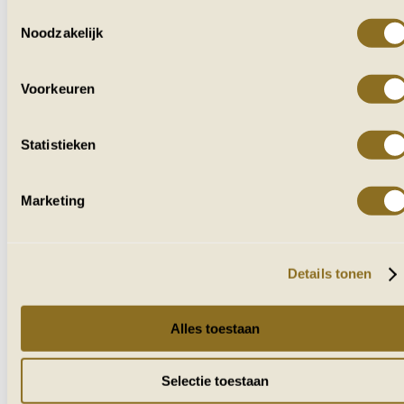
Toestemmingsselectie
Noodzakelijk
VOOR IEDEREEN
DIE VAN AFRIKA HOUDT
Voorkeuren
Ontvang af en toe reisverhalen, tips en
inspiratie uit zuidelijk Afrika.
Statistieken
Naam
Marketing
E-mailadres
VERZENDEN
Details tonen
Alles toestaan
Selectie toestaan