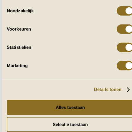
Toestemmingsselectie
Noodzakelijk
VOOR IEDEREEN
DIE VAN AFRIKA HOUDT
Voorkeuren
Ontvang af en toe reisverhalen, tips en
inspiratie uit zuidelijk Afrika.
Statistieken
Naam
Marketing
E-mailadres
VERZENDEN
Details tonen
Alles toestaan
Selectie toestaan