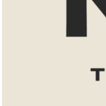
Reisgezelschap
Reisduur
Favoriete bestemming(en)
Zuid-
Tanzania
Namibië
Afrika
Botswana
Bericht
VERZENDEN