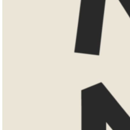
Vind je het leuker om elkaar persoonlijk
te ontmoeten? Dan kom ik ook graag bij
je thuis voor een uitgebreide presentatie
met kaarten, voorbeelden en verhalen uit
eigen ervaring. Voor een thuispresentatie
vraag ik een bijdrage van €75. Boek je
daarna een reis bij Now Now? Dan
verreken ik dit bedrag gewoon met de
reissom.
Laat hier je gegevens achter, dan neem ik
contact met je op om een moment af te
stemmen.
Naam
Telefoonnummer
E-mailadres