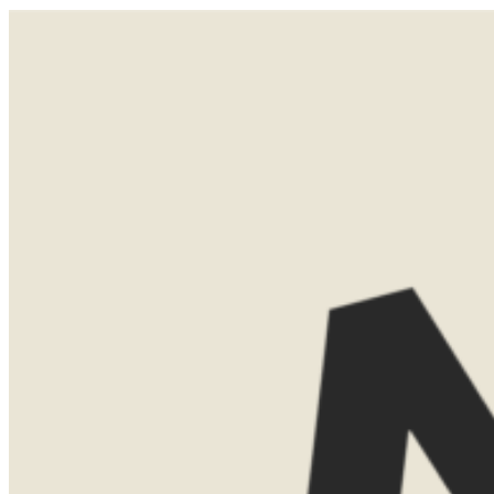
Langs eindeloze gravelwegen rijd je naar het hart van de woestijn. Je slaapt in een lodge waar je al een
eerste glimp opvangt van de rode duinen.
LATEN WE
KENNISMAKEN
Misschien weet je al precies waar je
naartoe wilt. Misschien ben je nog aan
het oriënteren. Allebei is helemaal goed.
Tijdens een eerste kennismaking denk ik
graag met je mee over de mogelijkheden.
We bespreken bestemmingen, reistijd,
routes en het type accommodaties dat
bij jullie past.
Dat kan gewoon kosteloos via Teams.