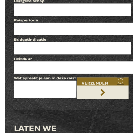
Reisgezelschap
Reisperiode
Budgetindicatie
Reisduur
Wat spreekt je aan in deze reis?
VERZENDEN
LATEN WE