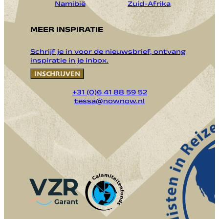
Namibië
Zuid-Afrika
MEER INSPIRATIE
Schrijf je in voor de nieuwsbrief, ontvang
inspiratie in je inbox.
INSCHRIJVEN
+31 (0)6 41 88 59 52
tessa@nownow.nl