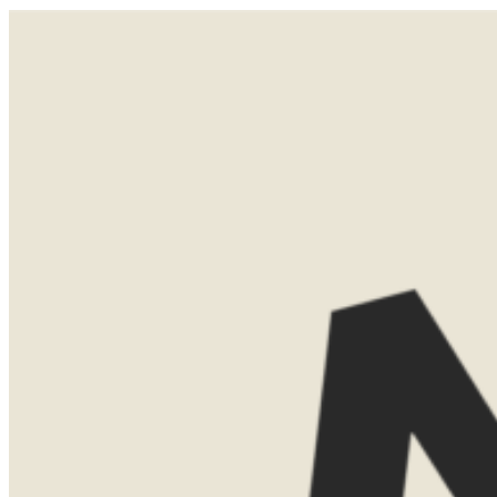
Welkom in Zuid-Afrika. Je wordt opgewacht op de luchthaven en comfortabel naar Sea Point gebracht,
waar je verblijft in een rustige omgeving op loopafstand van de oceaan. Je voelt meteen dat hier het ritme
anders is. Wandel langs de boulevard of ga zitten met een drankje en neem het uitzicht in je op. Dit is je
zachte landing.
LATEN WE
KENNISMAKEN
Misschien weet je al precies waar je
naartoe wilt. Misschien ben je nog aan
het oriënteren. Allebei is helemaal goed.
Tijdens een eerste kennismaking denk ik
graag met je mee over de mogelijkheden.
We bespreken bestemmingen, reistijd,
routes en het type accommodaties dat
bij jullie past.