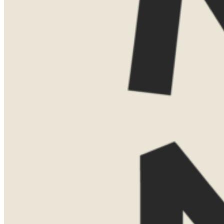
Dat kan gewoon kosteloos via Teams.
Vind je het leuker om elkaar persoonlijk
te ontmoeten? Dan kom ik ook graag bij
je thuis voor een uitgebreide presentatie
met kaarten, voorbeelden en verhalen uit
eigen ervaring. Voor een thuispresentatie
vraag ik een bijdrage van €75. Boek je
daarna een reis bij Now Now? Dan
verreken ik dit bedrag gewoon met de
reissom.
Laat hier je gegevens achter, dan neem ik
contact met je op om een moment af te
stemmen.
Naam
Telefoonnummer