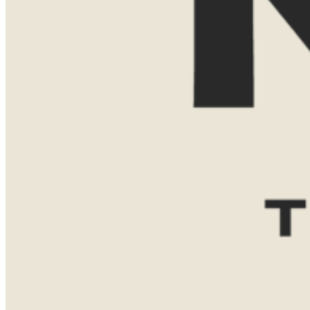
E-mailadres
Reisgezelschap
Reisduur
Favoriete bestemming(en)
Zuid-
Tanzania
Namibië
Afrika
Botswana
Bericht