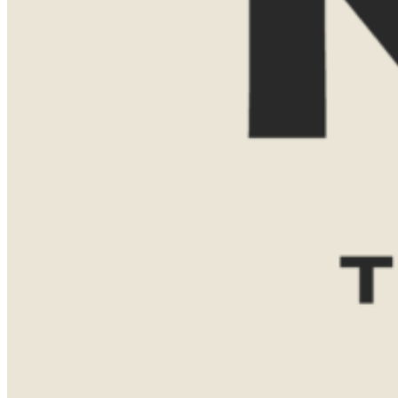
Zuid-Afrika
May 7, 2025
←
1
…
5
6
7
LATEN WE
KENNISMAKEN