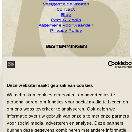
Veelgestelde vragen
Contact
Blog
Pers & Media
Algemene Voorwaarden
Privacy Policy
BESTEMMINGEN
MEER INSPIRATIE
Schrijf je in voor de nieuwsbrief, ontvang
Deze website maakt gebruik van cookies
inspiratie in je inbox.
We gebruiken cookies om content en advertenties te
INSCHRIJVEN
personaliseren, om functies voor social media te bieden en
+31 (0)6 41 88 59 52
om ons websiteverkeer te analyseren. Ook delen we
tessa@nownow.nl
informatie over uw gebruik van onze site met onze partners
voor social media, adverteren en analyse. Deze partners
kunnen deze gegevens combineren met andere informatie