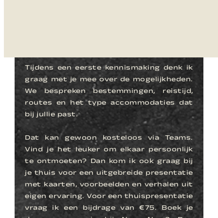
Misschien weet je al precies waar je
naartoe wilt. Misschien ben je nog aan
het oriënteren. Allebei is helemaal goed.
Tijdens een eerste kennismaking denk ik
graag met je mee over de mogelijkheden.
We bespreken bestemmingen, reistijd,
routes en het type accommodaties dat
bij jullie past.
Dat kan gewoon kosteloos via Teams.
Vind je het leuker om elkaar persoonlijk
te ontmoeten? Dan kom ik ook graag bij
je thuis voor een uitgebreide presentatie
met kaarten, voorbeelden en verhalen uit
eigen ervaring. Voor een thuispresentatie
vraag ik een bijdrage van €75. Boek je