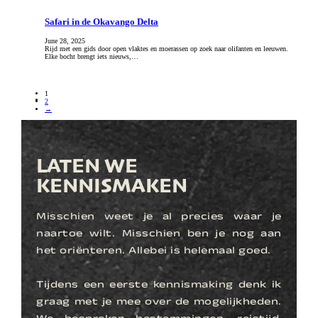
Safari in de Okavango Delta
June 28, 2025
Rijd met een gids door open vlaktes en moerassen op zoek naar olifanten en leeuwen.
Elke bocht brengt iets nieuws,…
1
2
→
LATEN WE
KENNISMAKEN
Misschien weet je al precies waar je
naartoe wilt. Misschien ben je nog aan
het oriënteren. Allebei is helemaal goed.
Tijdens een eerste kennismaking denk ik
graag met je mee over de mogelijkheden.