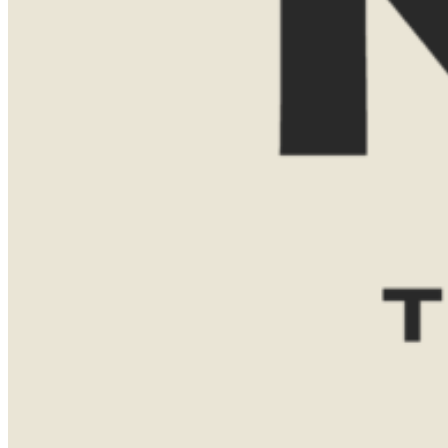
Beste reistijd Namibië en Botswana
February 20, 2026
Beste reistijd Namibië en Botswana: safari en seizoenen uitgelegd De beste reistijd
Namibië en Botswana hangt af van wat jij…