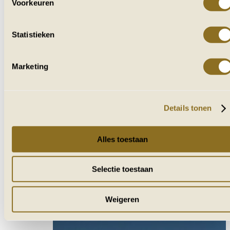
Voorkeuren
Statistieken
Chobe bootcruise
Marketing
June 28, 2025
Vaar langzaam over de rivier terwijl olifanten drinken en nijlpaarden baden. De zon kleurt
de lucht oranje en vogels vliegen…
Details tonen
Alles toestaan
Selectie toestaan
Weigeren