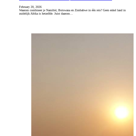
February 20, 2026
Waarom combineer je Namibië, Botswana en Zimbabwe in één reis? Geen enkel land in
zuidelijk Afrika is hetzelfde. Juist daarom…