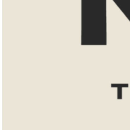
E-mailadres
Reisgezelschap
Reisduur
Favoriete bestemming(en)
Zuid-
Tanzania
Namibië
Afrika
Botswana
Bericht