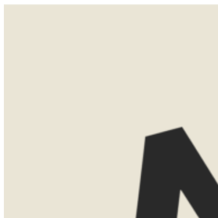
Dat is natuurlijk vervelend en ik hoop dat het niet nodig is. De annuleringsvoorwaarden worden duidelijk
in het reisvoorstel gecommuniceerd. Wanneer je een annuleringsverzekering afsluit kun je bij deze partij
checken wat je wel/niet terugkrijgt in bepaalde situaties. En we kunnen altijd kijken naar het omboeken van
de reis naar een andere periode.
LATEN WE
KENNISMAKEN
Misschien weet je al precies waar je
naartoe wilt. Misschien ben je nog aan
het oriënteren. Allebei is helemaal goed.
Tijdens een eerste kennismaking denk ik
graag met je mee over de mogelijkheden.
We bespreken bestemmingen, reistijd,
routes en het type accommodaties dat
bij jullie past.