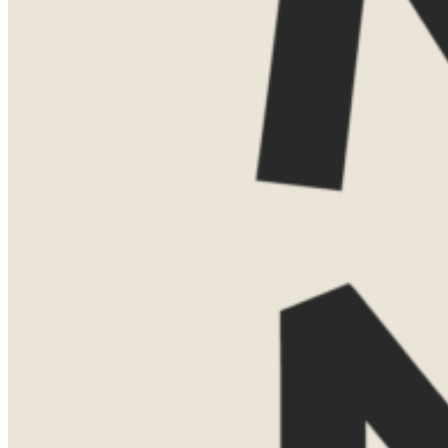
Dat kan gewoon kosteloos via Teams.
Vind je het leuker om elkaar persoonlijk
te ontmoeten? Dan kom ik ook graag bij
je thuis voor een uitgebreide presentatie
met kaarten, voorbeelden en verhalen uit
eigen ervaring. Voor een thuispresentatie
vraag ik een bijdrage van €75. Boek je
daarna een reis bij Now Now? Dan
verreken ik dit bedrag gewoon met de
reissom.
Laat hier je gegevens achter, dan neem ik
contact met je op om een moment af te
stemmen.
Naam
Telefoonnummer