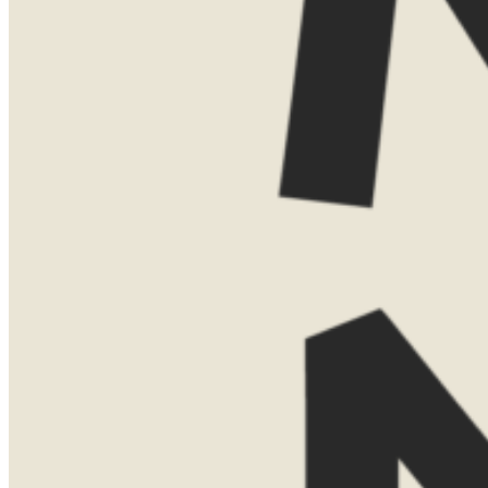
Dat kan gewoon kosteloos via Teams.
Vind je het leuker om elkaar persoonlijk
te ontmoeten? Dan kom ik ook graag bij
je thuis voor een uitgebreide presentatie
met kaarten, voorbeelden en verhalen uit
eigen ervaring. Voor een thuispresentatie
vraag ik een bijdrage van €75. Boek je
daarna een reis bij Now Now? Dan
verreken ik dit bedrag gewoon met de
reissom.
Laat hier je gegevens achter, dan neem ik
contact met je op om een moment af te
stemmen.
Naam
Telefoonnummer