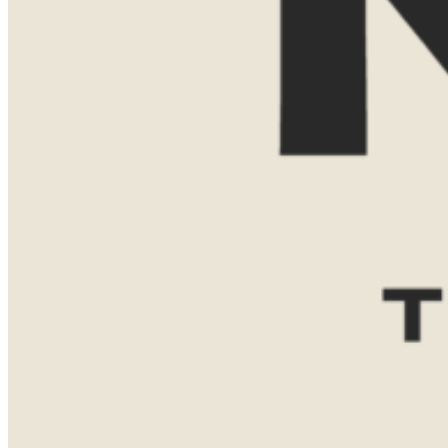
E-mailadres
Reisgezelschap
Reisduur
Favoriete bestemming(en)
Tanzania
Bericht
VERZENDEN