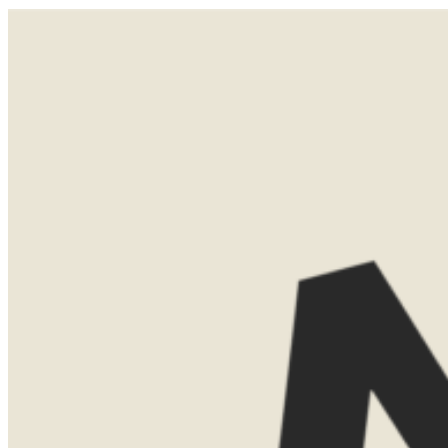
Author:
admin
Nothing found.
LATEN WE
KENNISMAKEN
Misschien weet je al precies waar je
naartoe wilt. Misschien ben je nog aan
het oriënteren. Allebei is helemaal goed.
Tijdens een eerste kennismaking denk ik
graag met je mee over de mogelijkheden.
We bespreken bestemmingen, reistijd,
routes en het type accommodaties dat
bij jullie past.